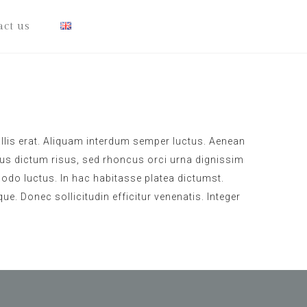
ct us
vallis erat. Aliquam interdum semper luctus. Aenean
risus dictum risus, sed rhoncus orci urna dignissim
modo luctus. In hac habitasse platea dictumst.
e. Donec sollicitudin efficitur venenatis. Integer